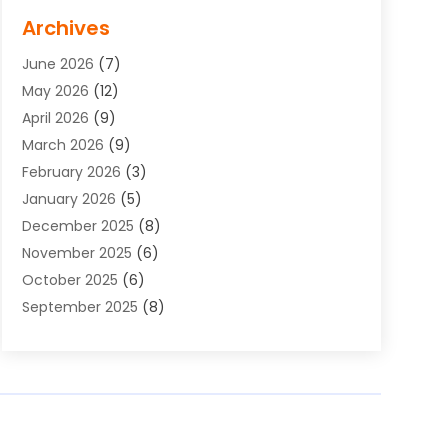
Archives
June 2026
(7)
May 2026
(12)
April 2026
(9)
March 2026
(9)
February 2026
(3)
January 2026
(5)
December 2025
(8)
November 2025
(6)
October 2025
(6)
September 2025
(8)
August 2025
(12)
July 2025
(6)
June 2025
(5)
March 2025
(1)
December 2024
(1)