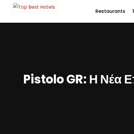
Restaurants
Pistolo GR: Η Νέα 