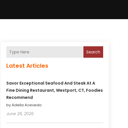
Search
Latest Articles
Savor Exceptional Seafood And Steak At A
Fine Dining Restaurant, Westport, CT, Foodies
Recommend
by Adella Acevedo
June 26, 2026