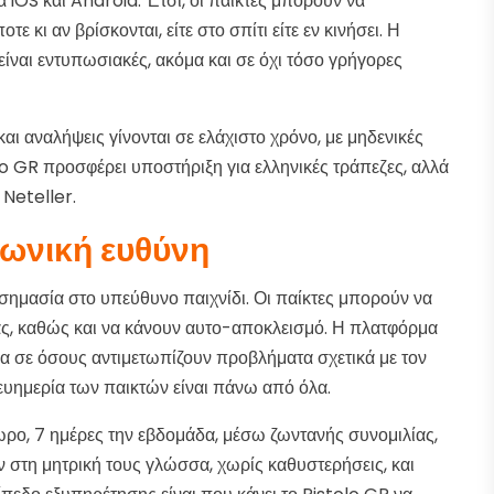
α iOS και Android. Έτσι, οι παίκτες μπορούν να
κι αν βρίσκονται, είτε στο σπίτι είτε εν κινήσει. Η
ίναι εντυπωσιακές, ακόμα και σε όχι τόσο γρήγορες
και αναλήψεις γίνονται σε ελάχιστο χρόνο, με μηδενικές
lo GR προσφέρει υποστήριξη για ελληνικές τράπεζες, αλλά
 Neteller.
νωνική ευθύνη
 σημασία στο υπεύθυνο παιχνίδι. Οι παίκτες μπορούν να
ας, καθώς και να κάνουν αυτο-αποκλεισμό. Η πλατφόρμα
 σε όσους αντιμετωπίζουν προβλήματα σχετικά με τον
η ευημερία των παικτών είναι πάνω από όλα.
ωρο, 7 ημέρες την εβδομάδα, μέσω ζωντανής συνομιλίας,
 στη μητρική τους γλώσσα, χωρίς καθυστερήσεις, και