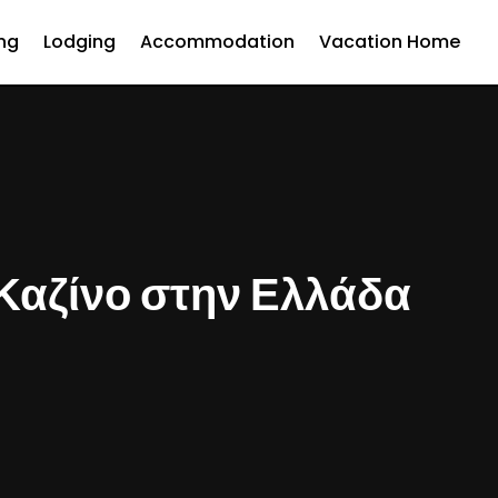
ing
Lodging
Accommodation
Vacation Home
 Καζίνο στην Ελλάδα